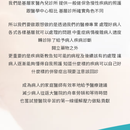
我們是基層家醫內兒診所 提供一般健保急慢性疾病的照護
跟醫學中心相比 基層診所確實角色不同
所以我們要做跟想做的是透過我們的醫療專業 處理好病人
各式各樣基層就可以處理的問題 中重症病情複雜病人適度
轉診除了給予病人疾病診斷
開立藥物之外
更重要的是疾病衛教告知可能的病程及後續該有的處理 讓
病人逐漸能夠懂得自我照護 知道什麼樣的疾病可以自己好
什麼樣的併發症出現要注意該回診
成為病人的家庭醫師
有效率地給予醫療建議
減少病人往返大醫院的
舟車勞頓和等待時間
也嘗試替醫院辛苦的
第一線緩解壓力做點貢獻