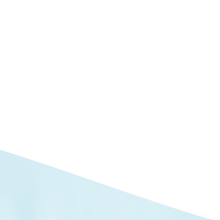
星
期
一
二
三
四
五
時
間
08:1
0
|
休